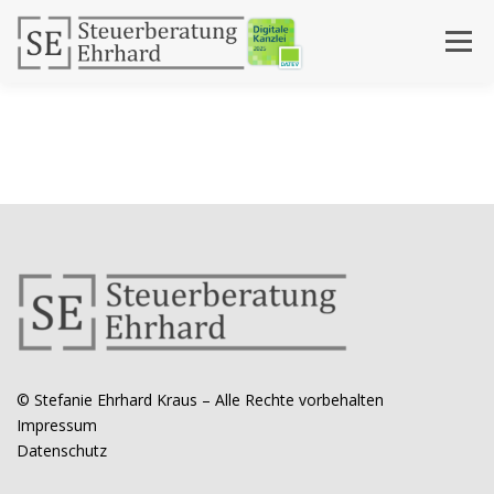
Zum
Inhalt
Menü
springen
DIGITALE ZUSAMMENARBEIT
DIENSTLEISTUNGEN
AKTUELLES
KONTAKT
ÜBER MICH
© Stefanie Ehrhard Kraus – Alle Rechte vorbehalten
Impressum
Datenschutz