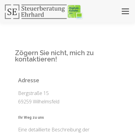
Menü
DIGITALE ZUSAMMENARBEIT
DIENSTLEISTUNGEN
Zögern Sie nicht, mich zu
AKTUELLES
KONTAKT
ÜBER MICH
kontaktieren!
Adresse
Bergstraße 15
69259 Wilhelmsfeld
Ihr Weg zu uns
Eine detaillierte Beschreibung der