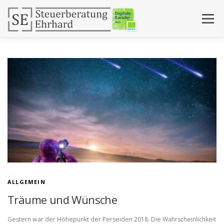
Zum Inhalt springen
Menü
DIGITALE ZUSAMMENARBEIT
DIENSTLEISTUNGEN
Blogbeiträge
AKTUELLES
KONTAKT
ÜBER MICH
ALLGEMEIN
Träume und Wünsche
Gestern war der Höhepunkt der Perseiden 2018. Die Wahrscheinlichkeit